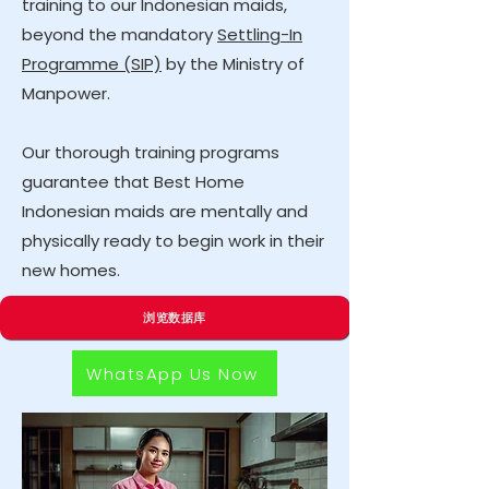
training to our Indonesian maids,
beyond the mandatory
Settling-In
Programme (SIP)
by the Ministry of
Manpower.
Our thorough training programs
guarantee that Best Home
Indonesian maids are mentally and
physically ready to begin work in their
new homes.
浏览数据库
WhatsApp Us Now