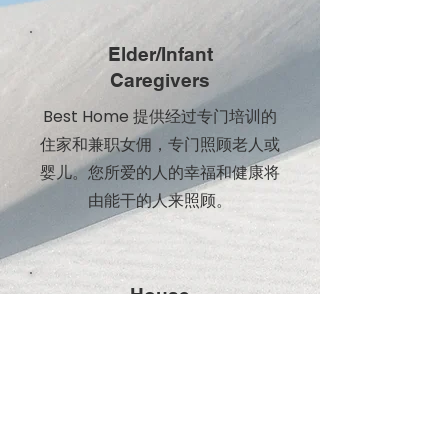
Elder/Infant
Caregivers
Best Home 提供经过专门培训的
住家和兼职女佣，专门照顾老人或
婴儿。您所爱的人的幸福和健康将
由能干的人来照顾。
House
Keeping
我们的女佣在抵达新加坡之前和之
后，都会在我们的海外和本地设施
接受专门的家政培训。她们已准备
好开始工作。